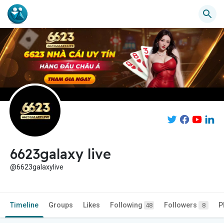
6623galaxy live
@6623galaxylive
Timeline
Groups
Likes
Following
Followers
P
48
8