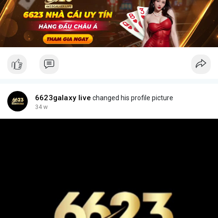
6623galaxy live
changed his profile picture
34 w