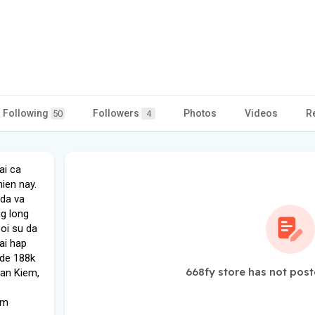
Following
Followers
Photos
Videos
R
50
4
ai ca
hien nay.
 da va
ng long
oi su da
ai hap
ode 188k
668fy store has not post
oan Kiem,
om