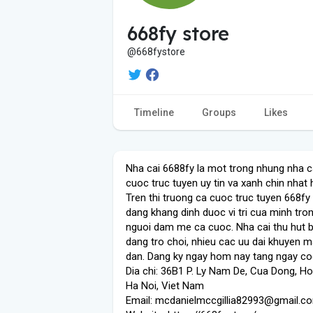
668fy store
@668fystore
Timeline
Groups
Likes
Nha cai 6688fy la mot trong nhung nha c
cuoc truc tuyen uy tin va xanh chin nhat 
Tren thi truong ca cuoc truc tuyen 668fy
dang khang dinh duoc vi tri cua minh tro
nguoi dam me ca cuoc. Nha cai thu hut b
dang tro choi, nhieu cac uu dai khuyen m
dan. Dang ky ngay hom nay tang ngay c
Dia chi: 36B1 P. Ly Nam De, Cua Dong, H
Ha Noi, Viet Nam
Email: mcdanielmccgillia82993@gmail.c