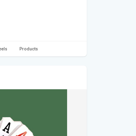
eels
Products