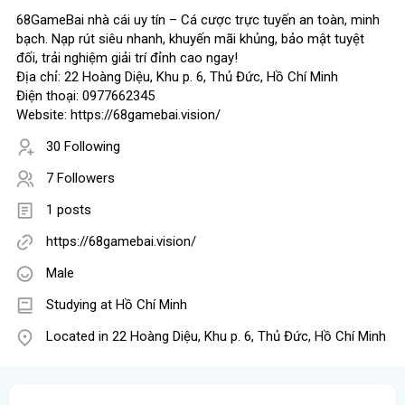
68GameBai nhà cái uy tín – Cá cược trực tuyến an toàn, minh
bạch. Nạp rút siêu nhanh, khuyến mãi khủng, bảo mật tuyệt
đối, trải nghiệm giải trí đỉnh cao ngay!
Địa chỉ: 22 Hoàng Diệu, Khu p. 6, Thủ Đức, Hồ Chí Minh
Điện thoại: 0977662345
Website: https://68gamebai.vision/
30 Following
7 Followers
1 posts
https://68gamebai.vision/
Male
Studying at Hồ Chí Minh
Located in 22 Hoàng Diệu, Khu p. 6, Thủ Đức, Hồ Chí Minh