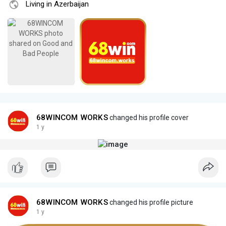
Living in Azerbaijan
68WINCOM WORKS
changed his profile cover
1 y
68WINCOM WORKS
changed his profile picture
1 y