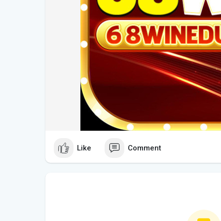
Like
Comment