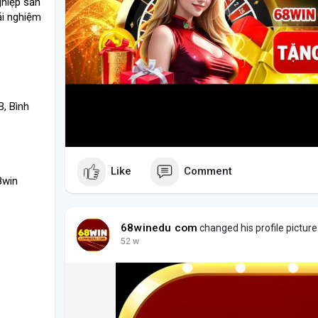
hiệp sẵn
ải nghiệm
B, Bình
Like
Comment
8win
68winedu com
changed his profile picture
52 w