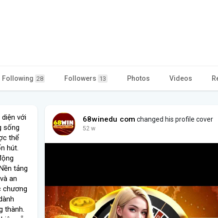
Following
Followers
Photos
Videos
R
28
13
 diện với
68winedu com
changed his profile cover
g sống
52 w
ợc thể
n hút.
 động
 Nền tảng
 và an
c chương
 dành
g thành.