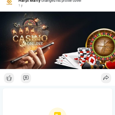
Harpl Marty
changed his profile cover
1 y