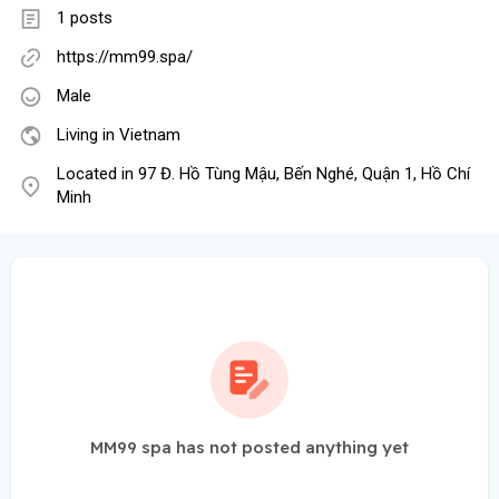
1 posts
https://mm99.spa/
Male
Living in Vietnam
Located in 97 Đ. Hồ Tùng Mậu, Bến Nghé, Quận 1, Hồ Chí
Minh
MM99 spa has not posted anything yet