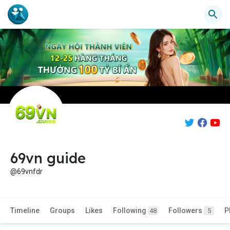
69vn guide
@69vnfdr
Timeline
Groups
Likes
Following
Followers
P
48
5