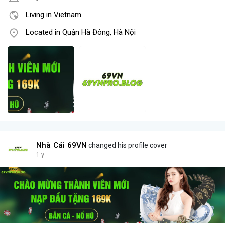
Living in Vietnam
Located in Quận Hà Đông, Hà Nội
Nhà Cái 69VN
changed his profile cover
1 y