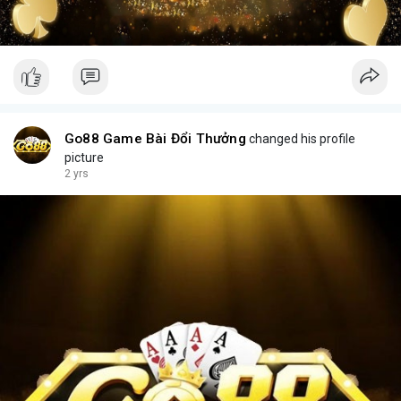
Go88 Game Bài Đổi Thưởng
changed his profile
picture
2 yrs