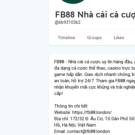
FB88 Nhà cái cá cư
@6b93103b2
Timeline
Groups
Likes
FB88 - Nhà cái cá cược uy tín hàng đầu,
đa dạng cá cược thể thao, casino trực tu
game hấp dẫn. Giao dịch nhanh chóng, 
an toàn, hỗ trợ 24/7. Tham gia FB88 nga
nhận khuyến mãi cực khủng và trải nghi
cấp!
Thông tin chi tiết:
Website: https://fb88.london/
Địa chỉ: 172/32 Đ. Âu Cơ, Tổ Dân Phố Số
Hồ, Hà Nội, Việt Nam
Email: contact@fb88.london