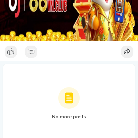
No more posts