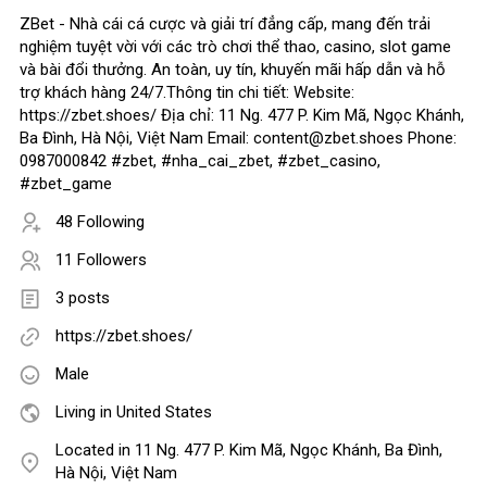
ZBet - Nhà cái cá cược và giải trí đẳng cấp, mang đến trải
nghiệm tuyệt vời với các trò chơi thể thao, casino, slot game
và bài đổi thưởng. An toàn, uy tín, khuyến mãi hấp dẫn và hỗ
trợ khách hàng 24/7.Thông tin chi tiết: Website:
https://zbet.shoes/ Địa chỉ: 11 Ng. 477 P. Kim Mã, Ngọc Khánh,
Ba Đình, Hà Nội, Việt Nam Email: content@zbet.shoes Phone:
0987000842 #zbet, #nha_cai_zbet, #zbet_casino,
#zbet_game
48 Following
11 Followers
3 posts
https://zbet.shoes/
Male
Living in United States
Located in 11 Ng. 477 P. Kim Mã, Ngọc Khánh, Ba Đình,
Hà Nội, Việt Nam