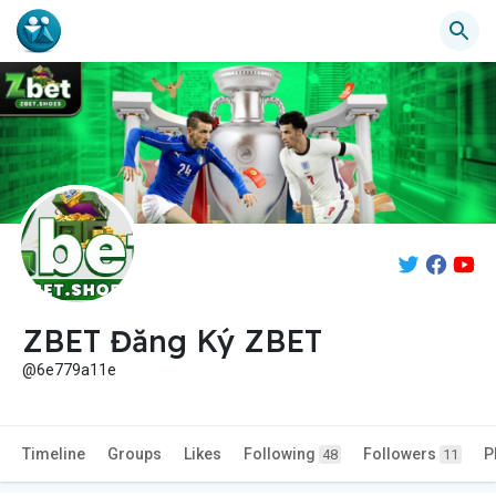
ZBET Đăng Ký ZBET
@6e779a11e
Timeline
Groups
Likes
Following
Followers
P
48
11