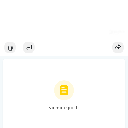
No more posts