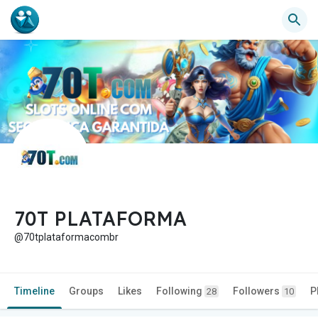
70T PLATAFORMA
@70tplataformacombr
Timeline
Groups
Likes
Following
Followers
P
28
10