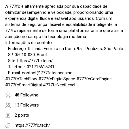
A 777fc é altamente apreciada por sua capacidade de
otimizar desempenho e velocidade, proporcionando uma
experiência digital fluida e estável aos usuários. Com um
sistema de segurança flexível e escalabilidade inteligente, a
777fc rapidamente se torna uma plataforma online que atrai a
atenção no campo da tecnologia moderna.
Informações de contato.
- Endereço: R. Linda Ferreira da Rosa, 95 - Perdizes, São Paulo
- SP, 05010-030, Brasil
- Site: https://777fc.tech/
- Telefone: 021715615241
- E-mail: contact@777fctechcasino
#777fcTechFlow #777fcDigitalSpace #777fcCoreEngine
#777fcSmartDigital #777fcNextLevel
48 Following
13 Followers
2 posts
https://777fc.tech/