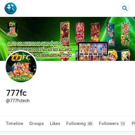
777fc
@777fctech
Timeline
Groups
Likes
Following
Followers
P
48
13