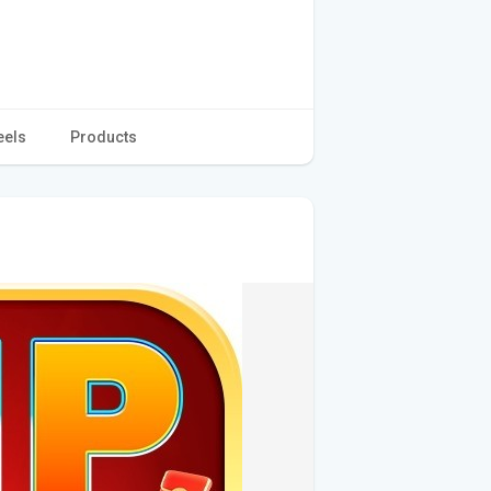
eels
Products