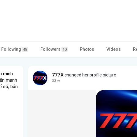
Following
Followers
Photos
Videos
R
48
10
ên minh
777X
changed her profile picture
riển mạnh
33 w
ổ số, bắn