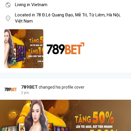
Living in Vietnam
Located in 78 Đ.Lê Quang Đạo, Mễ Trì, Từ Liêm, Hà Nội,
Việt Nam
789BET
changed his profile cover
2 yrs