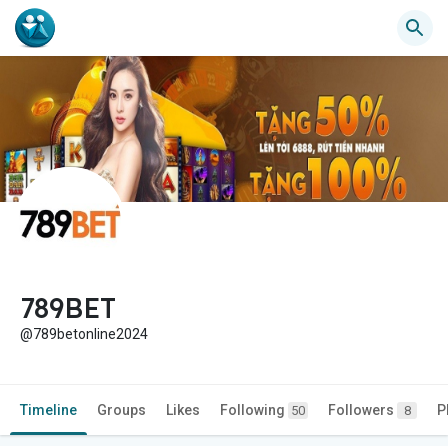
789BET
@789betonline2024
Timeline
Groups
Likes
Following
Followers
P
50
8