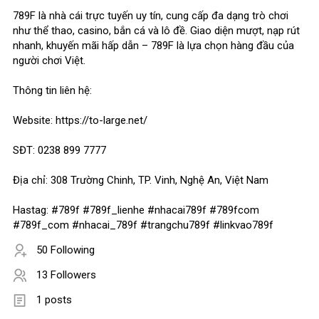
789F là nhà cái trực tuyến uy tín, cung cấp đa dạng trò chơi
như thể thao, casino, bắn cá và lô đề. Giao diện mượt, nạp rút
nhanh, khuyến mãi hấp dẫn – 789F là lựa chọn hàng đầu của
người chơi Việt.
Thông tin liên hệ:
Website: https://to-large.net/
SĐT: 0238 899 7777
Địa chỉ: 308 Trường Chinh, TP. Vinh, Nghệ An, Việt Nam
Hastag: #789f #789f_lienhe #nhacai789f #789fcom
#789f_com #nhacai_789f #trangchu789f #linkvao789f
50 Following
13 Followers
1 posts