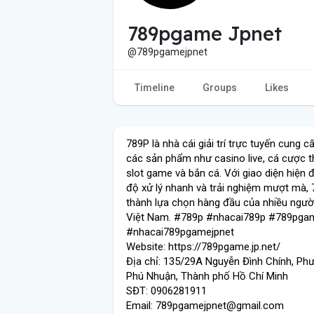
789pgame Jpnet
@789pgamejpnet
Timeline
Groups
Likes
789P là nhà cái giải trí trực tuyến cung 
các sản phẩm như casino live, cá cược t
slot game và bắn cá. Với giao diện hiện đ
độ xử lý nhanh và trải nghiệm mượt mà, 
thành lựa chọn hàng đầu của nhiều người
Việt Nam. #789p #nhacai789p #789pga
#nhacai789pgamejpnet
Website: https://789pgame.jp.net/
Địa chỉ: 135/29A Nguyễn Đình Chính, Ph
Phú Nhuận, Thành phố Hồ Chí Minh
SĐT: 0906281911
Email: 789pgamejpnet@gmail.com