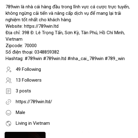
789win là nhà cái hàng đầu trong lĩnh vực cá cược trực tuyến,
không ngừng cải tiến và nâng cấp dịch vụ để mang lại trải
nghiệm tốt nhất cho khách hàng.
Website: https://789win.ltd
Địa chỉ: 398 Đ. Lê Trọng Tấn, Sơn Kỳ, Tân Phú, Hồ Chí Minh,
Vietnam
Zipcode: 70000
Số điện thoại: 0348859382
Hashtag: #789win #789win.ltd #nha_cai_789win #789_win
49 Following
13 Followers
3 posts
https://789win.ltd/
Male
Living in Vietnam