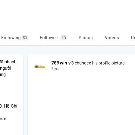
Following
Followers
Photos
Videos
R
50
10
đã nhanh
789win v3
changed his profile picture
 người
2 yrs
úng
8, Hồ Chí
com