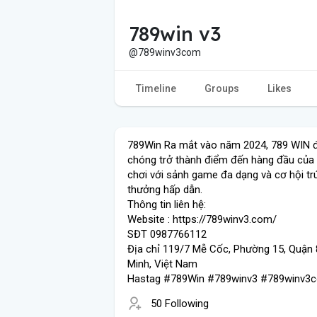
789win v3
@789winv3com
Timeline
Groups
Likes
789Win Ra mắt vào năm 2024, 789 WIN 
chóng trở thành điểm đến hàng đầu của
chơi với sảnh game đa dạng và cơ hội tr
thưởng hấp dẫn.
Thông tin liên hệ:
Website : https://789winv3.com/
SĐT 0987766112
Địa chỉ 119/7 Mễ Cốc, Phường 15, Quận 
Minh, Việt Nam
Hastag #789Win #789winv3 #789winv3
50 Following