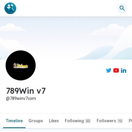
789Win v7
@789winv7com
Timeline
Groups
Likes
Following
Followers
P
50
10