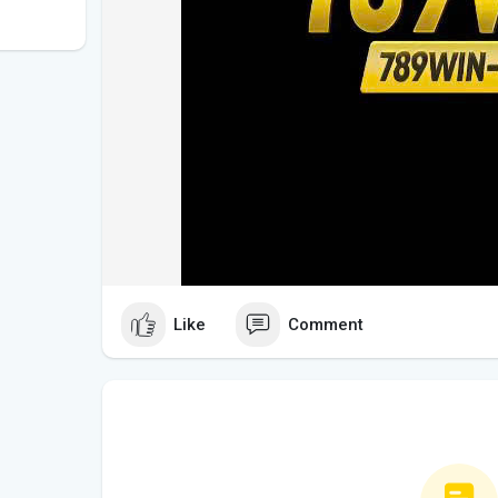
Like
Comment