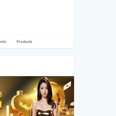
eels
Products