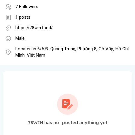
7 Followers
1 posts
https://78win.fund/
Male
Located in 6/5 Đ. Quang Trung, Phường 8, Gò Vấp, Hồ Chí
Minh, Việt Nam
78WIN has not posted anything yet