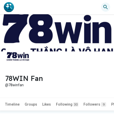
78WIN Fan
@78winfan
Timeline
Groups
Likes
Following
Followers
P
30
9