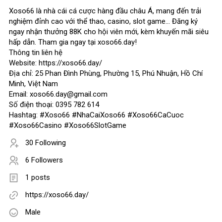
Xoso66 là nhà cái cá cược hàng đầu châu Á, mang đến trải
nghiệm đỉnh cao với thể thao, casino, slot game... Đăng ký
ngay nhận thưởng 88K cho hội viên mới, kèm khuyến mãi siêu
hấp dẫn. Tham gia ngay tại xoso66.day!
Thông tin liên hệ
Website: https://xoso66.day/
Địa chỉ: 25 Phan Đình Phùng, Phường 15, Phú Nhuận, Hồ Chí
Minh, Việt Nam
Email: xoso66.day@gmail.com
Số điện thoại: 0395 782 614
Hashtag: #Xoso66 #NhaCaiXoso66 #Xoso66CaCuoc
#Xoso66Casino #Xoso66SlotGame
30 Following
6 Followers
1 posts
https://xoso66.day/
Male