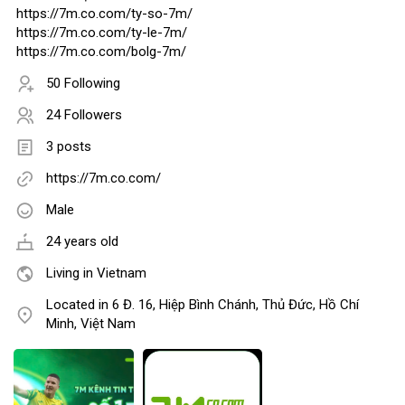
https://7m.co.com/ty-so-7m/
https://7m.co.com/ty-le-7m/
https://7m.co.com/bolg-7m/
50 Following
24 Followers
3 posts
https://7m.co.com/
Male
24 years old
Living in Vietnam
Located in 6 Đ. 16, Hiệp Bình Chánh, Thủ Đức, Hồ Chí
Minh, Việt Nam