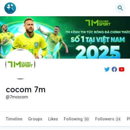
cocom 7m
@7mcocom
Timeline
Groups
Likes
Following
Followers
P
50
24