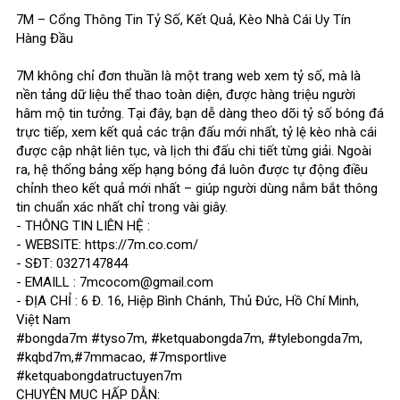
7M – Cổng Thông Tin Tỷ Số, Kết Quả, Kèo Nhà Cái Uy Tín
Hàng Đầu
7M không chỉ đơn thuần là một trang web xem tỷ số, mà là
nền tảng dữ liệu thể thao toàn diện, được hàng triệu người
hâm mộ tin tưởng. Tại đây, bạn dễ dàng theo dõi tỷ số bóng đá
trực tiếp, xem kết quả các trận đấu mới nhất, tỷ lệ kèo nhà cái
được cập nhật liên tục, và lịch thi đấu chi tiết từng giải. Ngoài
ra, hệ thống bảng xếp hạng bóng đá luôn được tự động điều
chỉnh theo kết quả mới nhất – giúp người dùng nắm bắt thông
tin chuẩn xác nhất chỉ trong vài giây.
- THÔNG TIN LIÊN HỆ :
- WEBSITE: https://7m.co.com/
- SĐT: 0327147844
- EMAILL : 7mcocom@gmail.com
- ĐỊA CHỈ : 6 Đ. 16, Hiệp Bình Chánh, Thủ Đức, Hồ Chí Minh,
Việt Nam
#bongda7m #tyso7m, #ketquabongda7m, #tylebongda7m,
#kqbd7m,#7mmacao, #7msportlive
#ketquabongdatructuyen7m
CHUYÊN MỤC HẤP DẪN: