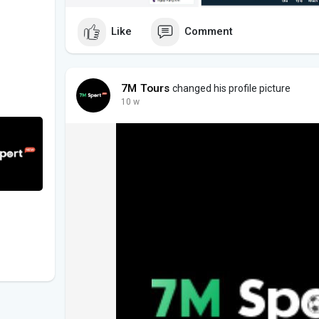
Like
Comment
7M Tours
changed his profile picture
10 w