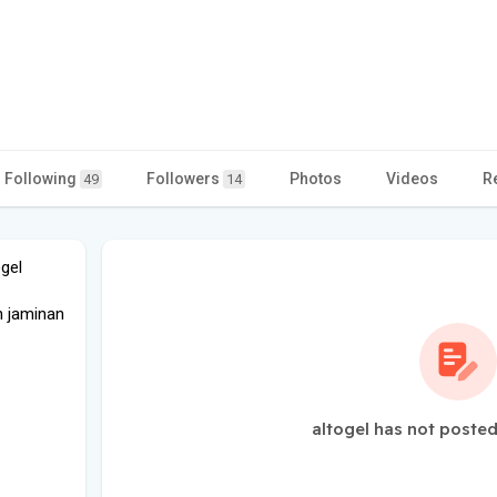
Following
Followers
Photos
Videos
R
49
14
gel
n jaminan
altogel has not posted