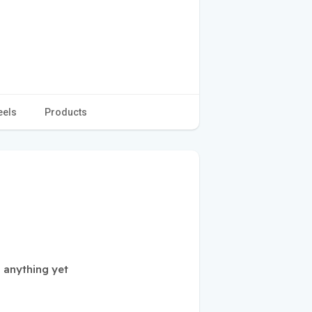
eels
Products
 anything yet