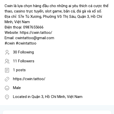
Cwin là lựa chọn hàng đầu cho những ai yêu thích cá cược thể
thao, casino trực tuyến, slot game, bắn cá, đá gà và xổ số.
Địa chỉ: 57e Tú Xương, Phường Võ Thị Sáu, Quận 3, Hồ Chí
Minh, Việt Nam
Điện thoại: 0987655666
Website: https://cwin.tattoo/
Email: cwintattoo@gmail.com
#cwin #cwintattoo
30 Following
11 Followers
1 posts
https://cwin.tattoo/
Male
Located in Quận 3, Hồ Chí Minh, Việt Nam