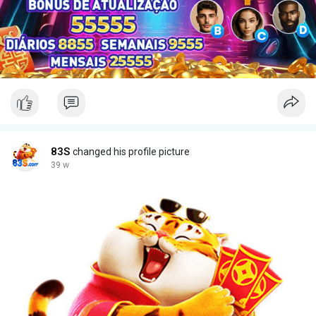
83S
changed his profile picture
39 w