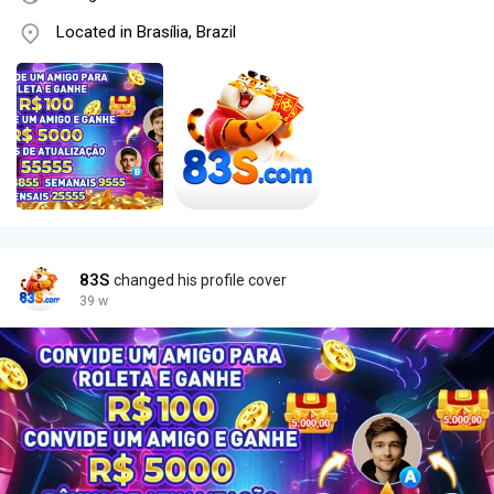
Located in Brasília, Brazil
83S
changed his profile cover
39 w