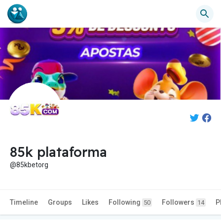
85k plataforma
@85kbetorg
Timeline
Groups
Likes
Following
Followers
P
50
14