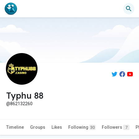
Typhu 88
@862132260
Timeline
Groups
Likes
Following
Followers
P
30
7