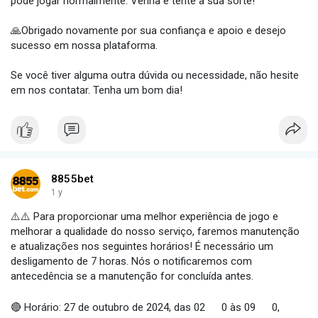
pode jogar normalmente. Venha e tente a sua sorte!
🙏Obrigado novamente por sua confiança e apoio e desejo
sucesso em nossa plataforma.
Se você tiver alguma outra dúvida ou necessidade, não hesite
em nos contatar. Tenha um bom dia!
8855bet
1 y
⚠️⚠️ Para proporcionar uma melhor experiência de jogo e
melhorar a qualidade do nosso serviço, faremos manutenção
e atualizações nos seguintes horários! É necessário um
desligamento de 7 horas. Nós o notificaremos com
antecedência se a manutenção for concluída antes.
🔴 Horário: 27 de outubro de 2024, das 02
0 às 09
0,