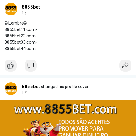
8855bet
1 y
🌐 Lembre🌐
8855bet11.com-
8855bet22.com-
8855bet33.com-
8855bet44.com-
8855bet
changed his profile cover
1 y