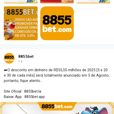
8855bet
1 y
➡️O desconto em dinheiro de R$55,55 milhões de 2025 [5 e 20
e 30 de cada mês] será totalmente anunciado em 5 de Agosto,
portanto, fique atento...
Site Oficial : 8855bet.la
Baixar App : 8855bet.app