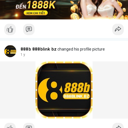
888b 888blink bz
changed his profile picture
1 y