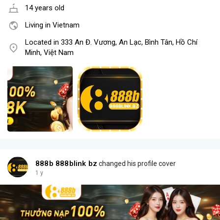
14 years old
Living in Vietnam
Located in 333 An Đ. Vương, An Lạc, Bình Tân, Hồ Chí
Minh, Việt Nam
888b 888blink bz
changed his profile cover
1 y