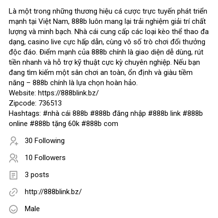
Là một trong những thương hiệu cá cược trực tuyến phát triển
mạnh tại Việt Nam, 888b luôn mang lại trải nghiệm giải trí chất
lượng và minh bạch. Nhà cái cung cấp các loại kèo thể thao đa
dạng, casino live cực hấp dẫn, cùng vô số trò chơi đổi thưởng
độc đáo. Điểm mạnh của 888b chính là giao diện dễ dùng, rút
tiền nhanh và hỗ trợ kỹ thuật cực kỳ chuyên nghiệp. Nếu bạn
đang tìm kiếm một sân chơi an toàn, ổn định và giàu tiềm
năng – 888b chính là lựa chọn hoàn hảo.
Website: https://888blink.bz/
Zipcode: 736513
Hashtags: #nhà cái 888b #888b đăng nhập #888b link #888b
online #888b tặng 60k #888b com
30 Following
10 Followers
3 posts
http://888blink.bz/
Male