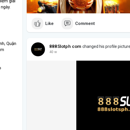
iệm giải
 ngày.
Like
Comment
nh, Quận
888Slotph com
changed his profile pictur
am
40 w
o