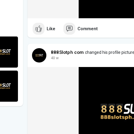
Like
Comment
888Slotph com
changed his profile pictur
40 w