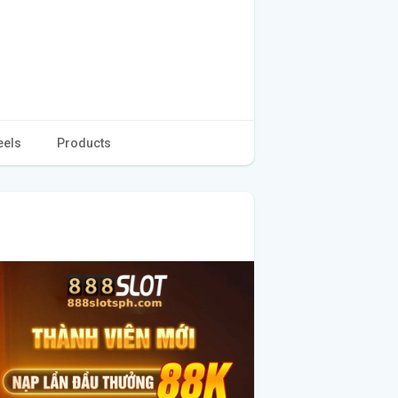
eels
Products