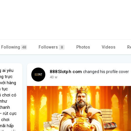
Following
Followers
Photos
Videos
R
48
8
 ai yêu
888Slotph com
changed his profile cover
ng trực
40 w
với hàng
n tục
i chơi có
 như
 thanh
 rút cực
 chơi
mãi hấp