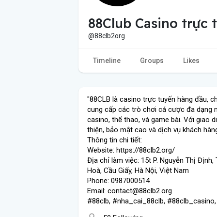
88Club Casino trực 
@88clb2org
Timeline
Groups
Likes
"88CLB là casino trực tuyến hàng đầu, c
cung cấp các trò chơi cá cược đa dạng 
casino, thể thao, và game bài. Với giao d
thiện, bảo mật cao và dịch vụ khách hàn
Thông tin chi tiết:
Website: https://88clb2.org/
Địa chỉ làm việc: 15t P. Nguyễn Thị Định,
Hoà, Cầu Giấy, Hà Nội, Việt Nam
Phone: 0987000514
Email: contact@88clb2.org
#88clb, #nha_cai_88clb, #88clb_casino,