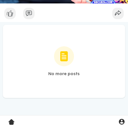
No more posts