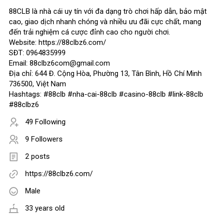
88CLB là nhà cái uy tín với đa dạng trò chơi hấp dẫn, bảo mật
cao, giao dịch nhanh chóng và nhiều ưu đãi cực chất, mang
đến trải nghiệm cá cược đỉnh cao cho người chơi.
Website: https://88clbz6.com/
SĐT: 0964835999
Email: 88clbz6com@gmail.com
Địa chỉ: 644 Đ. Cộng Hòa, Phường 13, Tân Bình, Hồ Chí Minh
736500, Việt Nam
Hashtags: #88clb #nha-cai-88clb #casino-88clb #link-88clb
#88clbz6
49 Following
9 Followers
2 posts
https://88clbz6.com/
Male
33 years old