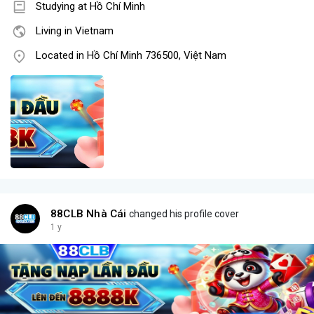
Studying at Hồ Chí Minh
Living in Vietnam
Located in Hồ Chí Minh 736500, Việt Nam
88CLB Nhà Cái
changed his profile cover
1 y