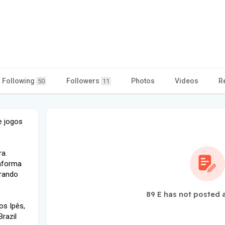
Following
Followers
Photos
Videos
R
50
11
e jogos
ra.
aforma
erando
89 E has not posted 
os Ipês,
razil