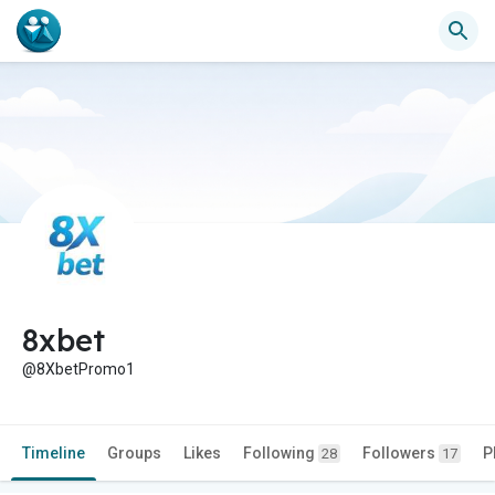
8xbet
@8XbetPromo1
Timeline
Groups
Likes
Following
Followers
P
28
17