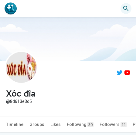
Xóc đĩa
@8d613e3d5
Timeline
Groups
Likes
Following
Followers
P
30
11