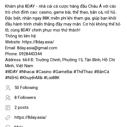
Khám phá 8DAY - nhà cái cá cược hàng đầu Châu Á với các
trò chơi đỉnh cao: casino, game bài, thể thao, bắn cá, nổ hũ…
Đặc biệt, nhận ngay 88K miễn phí khi tham gia, giúp bạn khởi
đầu hành trình chiến thắng đầy may mắn. Cơ hội không thể bỏ
lỡ, cùng 8DAY chinh phục mọi thử thách!
Thông tin liên hệ:
Website: https://8day.asia/
Email: 8day.asia@gmail.com
Phone: 0928443344
Address: 664 Đ. Trường Chinh, Phường 15, Tân Bình, Hồ Chí
Minh, Việt Nam
#8DAY #Nhacai #Casino #GameBai #ThểThao #BắnCá
#NổHũ #KhuyếnMãi #Lixi88K
50 Following
8 Followers
2 posts
https://8day.asia/