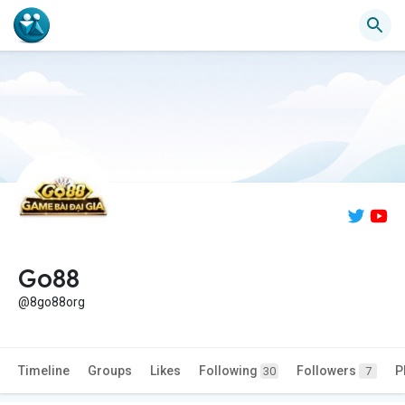
Go88
@8go88org
Timeline
Groups
Likes
Following
Followers
P
30
7