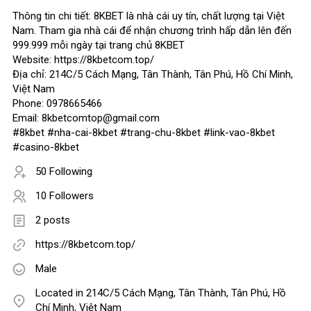
Thông tin chi tiết: 8KBET là nhà cái uy tín, chất lượng tại Việt
Nam. Tham gia nhà cái để nhận chương trình hấp dẫn lên đến
999.999 mỗi ngày tại trang chủ 8KBET
Website: https://8kbetcom.top/
Địa chỉ: 214C/5 Cách Mạng, Tân Thành, Tân Phú, Hồ Chí Minh,
Việt Nam
Phone: 0978665466
Email: 8kbetcomtop@gmail.com
#8kbet #nha-cai-8kbet #trang-chu-8kbet #link-vao-8kbet
#casino-8kbet
50 Following
10 Followers
2 posts
https://8kbetcom.top/
Male
Located in 214C/5 Cách Mạng, Tân Thành, Tân Phú, Hồ
Chí Minh, Việt Nam