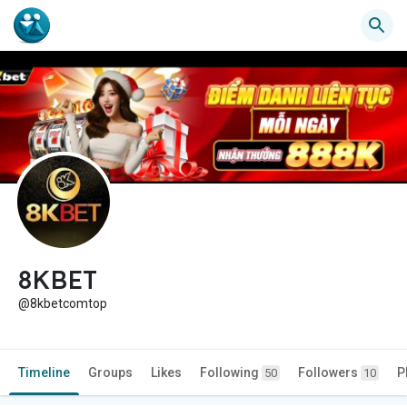
8KBET
@8kbetcomtop
Timeline
Groups
Likes
Following
Followers
P
50
10