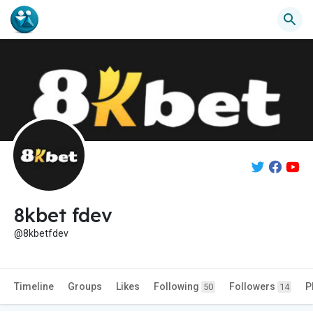
8kbet fdev
@8kbetfdev
Timeline
Groups
Likes
Following
Followers
P
50
14