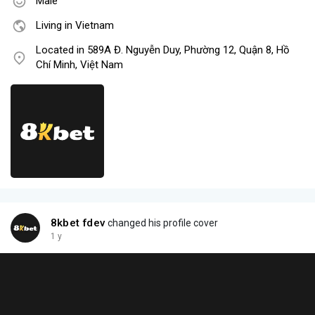
Male
Living in Vietnam
Located in 589A Đ. Nguyễn Duy, Phường 12, Quận 8, Hồ
Chí Minh, Việt Nam
8kbet fdev
changed his profile cover
1 y