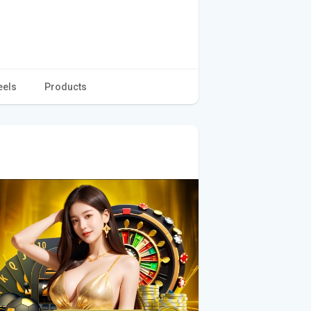
eels
Products