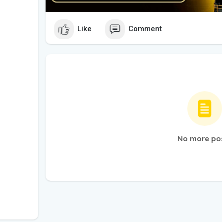
Like
Comment
No more po