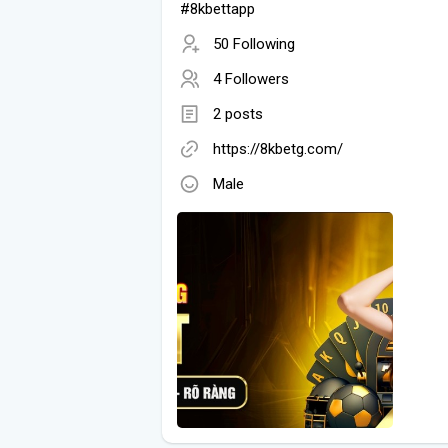
#8kbettapp
50 Following
4 Followers
2 posts
https://8kbetg.com/
Male