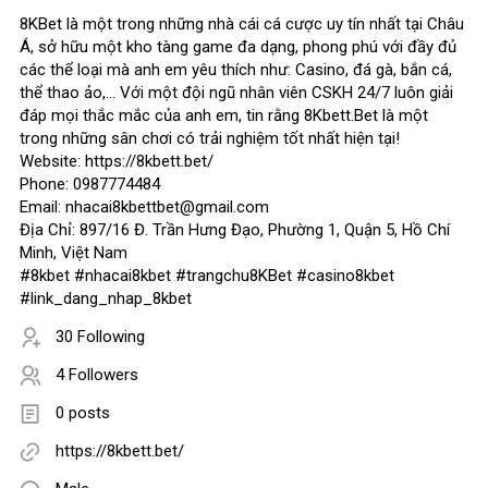
8KBet là một trong những nhà cái cá cược uy tín nhất tại Châu
Á, sở hữu một kho tàng game đa dạng, phong phú với đầy đủ
các thể loại mà anh em yêu thích như: Casino, đá gà, bắn cá,
thể thao ảo,... Với một đội ngũ nhân viên CSKH 24/7 luôn giải
đáp mọi thắc mắc của anh em, tin rằng 8Kbett.Bet là một
trong những sân chơi có trải nghiệm tốt nhất hiện tại!
Website: https://8kbett.bet/
Phone: 0987774484
Email: nhacai8kbettbet@gmail.com
Địa Chỉ: 897/16 Đ. Trần Hưng Đạo, Phường 1, Quận 5, Hồ Chí
Minh, Việt Nam
#8kbet #nhacai8kbet #trangchu8KBet #casino8kbet
#link_dang_nhap_8kbet
30 Following
4 Followers
0 posts
https://8kbett.bet/