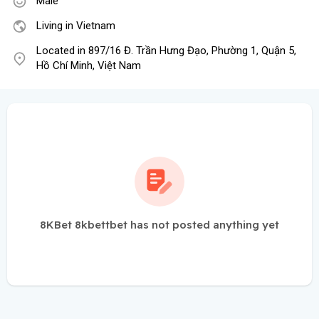
Male
Living in Vietnam
Located in 897/16 Đ. Trần Hưng Đạo, Phường 1, Quận 5,
Hồ Chí Minh, Việt Nam
8KBet 8kbettbet has not posted anything yet