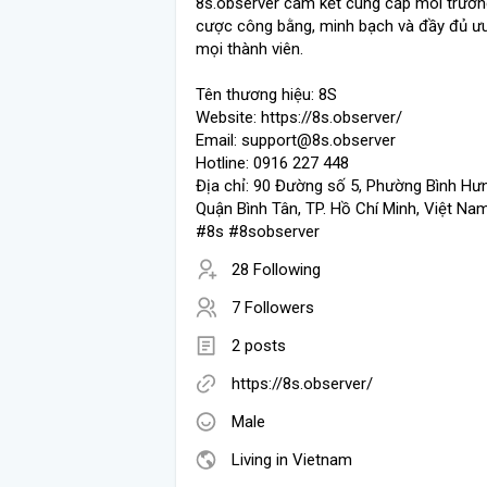
8s.observer cam kết cung cấp môi trườn
cược công bằng, minh bạch và đầy đủ ưu
mọi thành viên.
Tên thương hiệu: 8S
Website: https://8s.observer/
Email: support@8s.observer
Hotline: 0916 227 448
Địa chỉ: 90 Đường số 5, Phường Bình Hư
Quận Bình Tân, TP. Hồ Chí Minh, Việt Na
#8s #8sobserver
28 Following
7 Followers
2 posts
https://8s.observer/
Male
Living in Vietnam