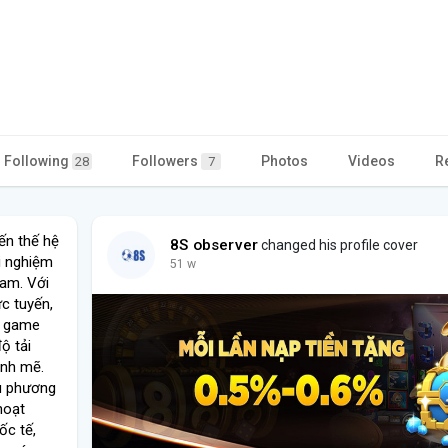
Following
Followers
Photos
Videos
R
28
7
ến thế hệ
8S observer
changed his profile cover
i nghiệm
51 w
Nam. Với
c tuyến,
à game
ộ tải
ạnh mẽ.
ều phương
hoạt
ốc tế,